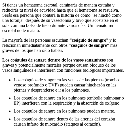
Si tienes un hematoma escrotal, caminarás de manera extraña y
reducirás tu nivel de actividad hasta que el hematoma se resuelva.
Serás esa persona que contará la historia de cómo “se hinchó como
una toronja” después de su vasectomía y tuvo que acostarse en el
sofá con una bolsa de hielo durante varios días. Un hematoma
escrotal no te matará.
La mayoría de las personas escuchan
“coágulo de sangre”
y lo
relacionan inmediatamente con otros
“coágulos de sangre”
más
graves de los que han oído hablar.
Los coágulos de sangre dentro de los vasos sanguíneos
son
graves y potencialmente mortales porque causan bloqueo de los
vasos sanguíneos e interfieren con funciones biológicas importantes.
Los coágulos de sangre en las venas de las piernas (trombo
venoso profundo o TVP) pueden causar hinchazón en las
piernas y desprenderse e ir a los pulmones.
Los coágulos de sangre en los pulmones (embolia pulmonar o
EP) interfieren con la respiración y la absorción de oxígeno.
Los coágulos de sangre en los pulmones pueden matarte.
Los coágulos de sangre dentro de las arterias del corazón
causan infarto de miocardio (ataques al corazón).