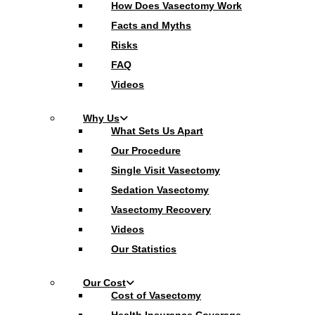
How Does Vasectomy Work
Facts and Myths
Risks
FAQ
Videos
Why Us
What Sets Us Apart
Our Procedure
Single Visit Vasectomy
Sedation Vasectomy
Vasectomy Recovery
Videos
Our Statistics
Our Cost
Cost of Vasectomy