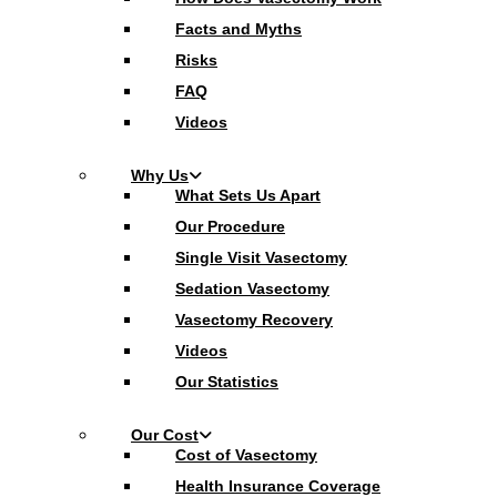
Facts and Myths
Risks
FAQ
Videos
Why Us
What Sets Us Apart
Our Procedure
Single Visit Vasectomy
Sedation Vasectomy
Vasectomy Recovery
Videos
Our Statistics
Our Cost
Cost of Vasectomy
Health Insurance Coverage