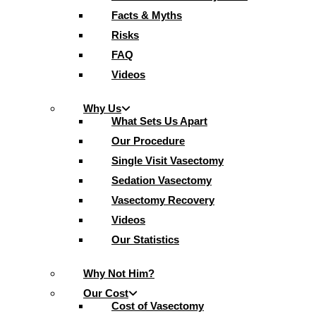
Facts & Myths
Risks
FAQ
Videos
Why Us
What Sets Us Apart
Our Procedure
Single Visit Vasectomy
Sedation Vasectomy
Vasectomy Recovery
Videos
Our Statistics
Why Not Him?
Our Cost
Cost of Vasectomy